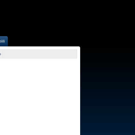
iili
o