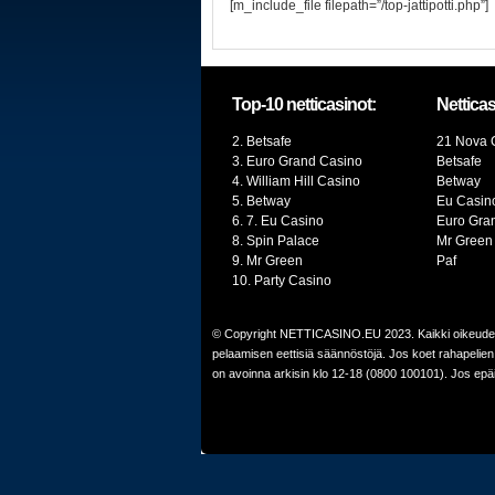
[m_include_file filepath=”/top-jattipotti.php”]
Top-10 netticasinot:
Netticas
2.
Betsafe
21 Nova 
3.
Euro Grand Casino
Betsafe
4.
William Hill Casino
Betway
5.
Betway
Eu Casin
6. 7.
Eu Casino
Euro Gra
8.
Spin Palace
Mr Green
9.
Mr Green
Paf
10.
Party Casino
© Copyright
NETTICASINO.EU
2023. Kaikki oikeude
pelaamisen eettisiä säännöstöjä. Jos koet rahapelie
on avoinna arkisin klo 12-18 (0800 100101). Jos epäi