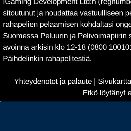
IGaming Development Ltd:n (regnumbe
sitoutunut ja noudattaa vastuulliseen 
rahapelien pelaamisen kohdaltasi ongel
Suomessa
Peluurin
ja
Pelivoimapiirin
s
avoinna arkisin klo 12-18 (0800 100101
Päihdelinkin
rahapelitestiä
.
Yhteydenotot ja palaute
|
Sivukartt
Etkö löytänyt 