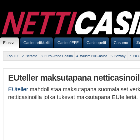
Etusivu
Casinoartikkelit
CasinoJEFE
Casinopelit
Casumo
Jä
Top-10:
2. Betsafe
3. EuroGrand Casino
4. William Hill Casino
5. Betway
7. Eu 
EUteller maksutapana netticasinoil
EUteller
mahdollistaa maksutapana suomalaiset verkk
netticasinoilla jotka tukevat maksutapana EUtelleriä.