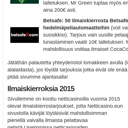
talletuksen. Mr Green tuplaa myös ens
aina 200€ asti.
Betsafe: 50 ilmaiskierrosta Betsaf
hedelmäpeliautomaatteihin
(voit va
suosikkisi). Tarjous vain uusille pelaaji
lunastaminen vaatii 10€ talletuksen.
mahdollisuus voittaa ilmaiset CocaCo
Jätäthän palautetta yhteydenotot lomakkeen avulla (l
alalaidasta), jos löydät tarjouksia jotka eivät ole 
pitää sivumme ajantasalla!
Ilmaiskierroksia 2015
Sivullemme on koottu netticasinoilla vuonna 2015
olevat ilmaiskierrostarjoukset, jotta Netticasino.eun
sivustolla kävijät löytäisivät mahdollisimman
pienellä vaivalla ilmaista pelattavaa
netistä.Useimmissa netticasinoiden