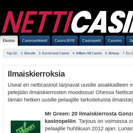
Etusivu
Casinoartikkelit
CasinoJEFE
Casinopelit
Casumo
Jä
Top-10:
2. Betsafe
3. EuroGrand Casino
4. William Hill Casino
5. Betway
7. Eu 
Ilmaiskierroksia
Useat eri netticasinot tarjoavat uusille asiakkailleen
pelejään ilmaiskierrosten muodossa! Ohessa Nettica
tämän hetken uusille pelaajille tarkoitetuista ilmaistar
Mr Green: 20 ilmaiskierrosta Gonz
kasinopeliin
. Tarjous on voimassa va
pelaajille huhtikuun 2012 ajan. Lunas